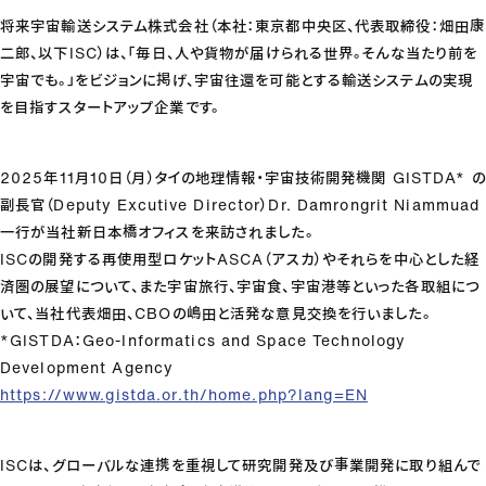
将来宇宙輸送システム株式会社（本社：東京都中央区、代表取締役：畑田康
二郎、以下ISC）は、「毎日、人や貨物が届けられる世界。そんな当たり前を
宇宙でも。」をビジョンに掲げ、宇宙往還を可能とする輸送システムの実現
を目指すスタートアップ企業です。
2025年11月10日（月）タイの地理情報・宇宙技術開発機関 GISTDA* の
副長官（Deputy Excutive Director）Dr. Damrongrit Niammuad
一行が当社新日本橋オフィスを来訪されました。
ISCの開発する再使用型ロケットASCA（アスカ）やそれらを中心とした経
済圏の展望について、また宇宙旅行、宇宙食、宇宙港等といった各取組につ
いて、当社代表畑田、CBOの嶋田と活発な意見交換を行いました。
*GISTDA：Geo-Informatics and Space Technology
Development Agency
https://www.gistda.or.th/home.php?lang=EN
ISCは、グローバルな連携を重視して研究開発及び事業開発に取り組んで