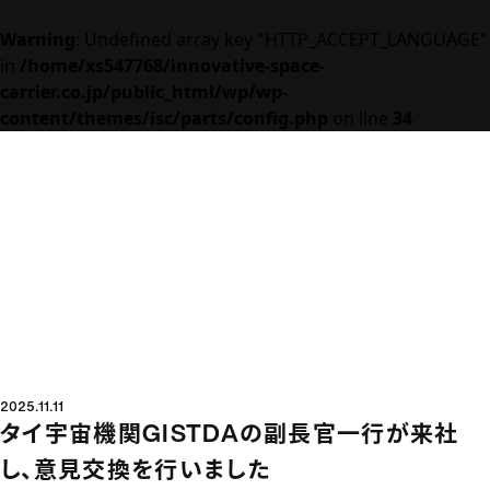
Warning
: Undefined array key "HTTP_ACCEPT_LANGUAGE"
Menu
in
/home/xs547768/innovative-space-
carrier.co.jp/public_html/wp/wp-
content/themes/isc/parts/config.php
on line
34
2025.11.11
タイ宇宙機関GISTDAの副長官一行が来社
し、意見交換を行いました