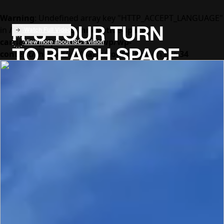
Warning
: Undefined array key "HTTP_ACCEPT_LANGUAGE"
in
/home/xs547768/innovative-space-
IT’S YOUR TURN
Watch Full Video
carrier.co.jp/public_html/wp/wp-
View more about ISC’s vision
TO REACH SPACE
content/themes/isc/parts/config.php
on line
34
毎日、人や貨物が届けられる世界。

そんな当たり前を宇宙でも。